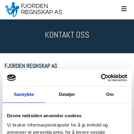
KONTAKT OSS
FJORDEN REGNSKAP AS
Livegen 26,
3550 Gol
Samtykke
Detaljer
Om
907 32 115

Denne nettsiden anvender cookies
NAVN*
Vi bruker informasjonskapsler for å gi innhold og
annonser et personlig preg, for å levere sosiale