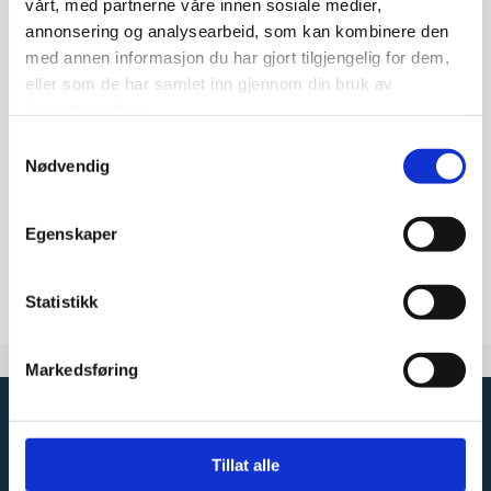
vårt, med partnerne våre innen sosiale medier,
Lønnstjenester
annonsering og analysearbeid, som kan kombinere den
med annen informasjon du har gjort tilgjengelig for dem,
eller som de har samlet inn gjennom din bruk av
Skatterådgivning
tjenestene deres.
Samtykkevalg
Nødvendig
Økonomisk rådgivning
Egenskaper
Faktureringstjenester
Statistikk
Markedsføring
FJORDEN REGNSKAP AS
Livegen 26,
Tillat alle
3550 Gol